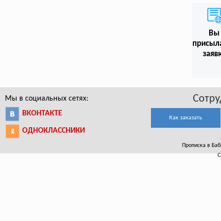
Вы
присыл
заяв
Сотру
Мы в социальных сетях:
ВКОНТАКТЕ
Как заказать
ОДНОКЛАССНИКИ
Прописка в Баб
С