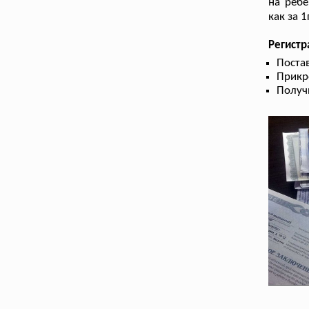
на ребе
как за 
Регистр
Поста
Прикр
Получ