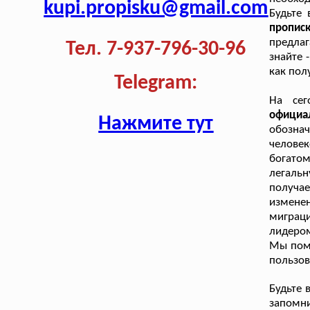
kupi.propisku@gmail.com
Будьте 
прописк
предлаг
Тел. 7-937-796-30-96
знайте 
как пол
Telegram:
На сег
официа
Нажмите тут
обозна
челове
богато
легаль
получае
измене
миграци
лидером
Мы помо
пользов
Будьте 
запомн