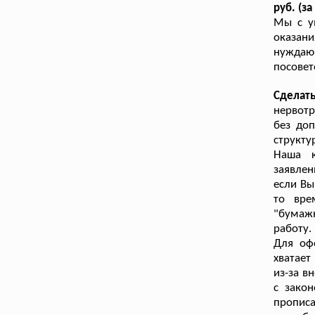
руб. (за
Мы с у
оказани
нужда
посовет
Сделат
нервотр
без доп
структу
Наша к
заявле
если Вы
то вре
"бумаж
работу.
Для оф
хватает
из-за в
с закон
прописа