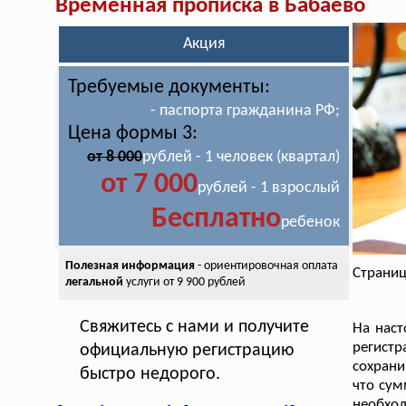
Временная прописка в Бабаево
Акция
Требуемые документы:
- паспорта гражданина РФ;
Цена формы 3:
от 8 000
рублей - 1 человек (квартал)
от 7 000
рублей - 1 взрослый
Бесплатно
ребенок
Полезная информация
- ориентировочная оплата
Страниц
легальной
услуги от 9 900 рублей
Свяжитесь с нами и получите
На наст
регистр
официальную регистрацию
сохрани
быстро недорого.
что сум
необход